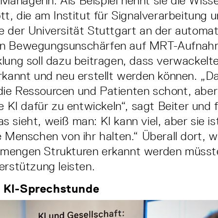
anagerin. Als Beispiel nennt sie die Wisse
tt, die am Institut für Signalverarbeitung 
 der Universität Stuttgart an der automa
n Be­wegungsunschärfen auf MRT­-Aufnah
lung soll dazu beitragen, dass verwackelte
rkannt und neu erstellt werden können. „Da
ie Ressourcen und Patienten schont, aber
e KI dafür zu entwickeln“, sagt Beiter und 
 sieht, weiß man: KI kann viel, aber sie is
e Menschen von ihr halten.“ Über­all dort, w
mengen Strukturen erkannt werden müsste
erstützung leisten.
 KI-Sprechstunde