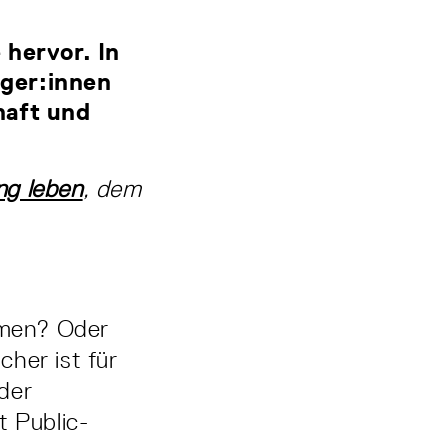
 hervor. In
ger:innen
haft und
g leben
, dem
immen? Oder
her ist für
 der
 Public­-