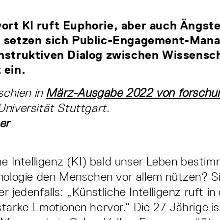
rt KI ruft Euphorie, aber auch Ängste
y setzen sich Public-Engagement-Mana
onstruktiven Dialog zwischen Wissensc
 ein.
rschien in
März-Ausgabe 2022 von forschun
niversität Stuttgart.
er
he Intelligenz (KI) bald unser Leben best
nologie den Menschen vor allem nützen? Sic
 jedenfalls: „Künstliche Intelligenz ruft in
tarke Emotionen hervor.“ Die 27­-Jährige ist