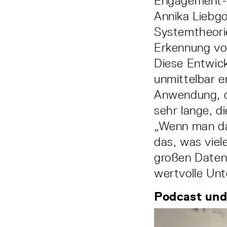
Engagement­-M
Annika Liebgo
Systemtheorie
Erkennung vo
Diese Entwick
unmittelbar e
Anwendung, d
sehr lange, di
„Wenn man das
das, was viel
großen Daten
wertvolle Unt
Podcast und