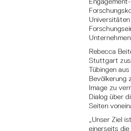
Engagement­-
Forschungsko
Universitäten
Forschungsei
Unternehmen 
Rebecca Beite
Stuttgart zus
Tübingen aus
Bevölkerung zu
Image zu verm
Dialog über d
Seiten vonein
„Unser Ziel is
einerseits di