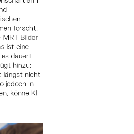
nschaftlerin
und
tischen
men forscht.
 MRT-­Bilder
s ist eine
 es dauert
fügt hinzu:
t längst nicht
o jedoch in
n, könne KI