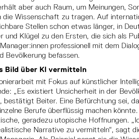
erhält aber auch Raum, um Meinungen, So
 die Wissenschaft zu tragen. Auf inter­nat
eichbare Stellen schon etwas länger, in De
 und Klügel zu den Ersten, die sich als Publ
Manager:innen professionell mit dem Dial
d Bevölkerung befassen.
s Bild über KI vermitteln
nierarbeit mit Fokus auf künstlicher Intelli
­de: „Es existiert Unsicherheit in der Bevöl
, bestätigt Beiter. Eine Befürchtung sei, da
inzelne Berufe überflüssig machen könnte.
tische, geradezu utopische Hoffnungen. „I
ea­listische Narrative zu vermitteln“, sagt d