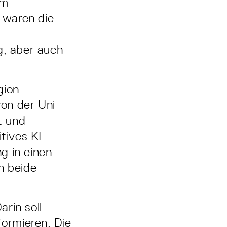
em
 waren die
, aber auch
gion
von der Uni
t und
ives KI­-
g in einen
n beide
arin soll
formieren. Die