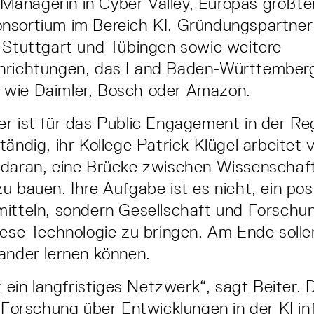
Managerin in Cyber Valley, Europas größt
nsortium im Bereich KI. Gründungspartner
 Stuttgart und Tübingen sowie weitere
nrichtungen, das Land Baden­-Württemberg
wie Daimler, Bosch oder Amazon.
r ist für das Public Engagement in der Re
tändig, ihr Kollege Patrick Klügel arbeitet 
 daran, eine Brücke zwischen Wissenschaf
 bauen. Ihre Aufgabe ist es nicht, ein posit
itteln, sondern Gesellschaft und Forschun
iese Technologie zu bringen. Am Ende solle
ander lernen können.
t ein langfristiges Netzwerk“, sagt Beiter. D
e For­schung über Entwicklungen in der KI in