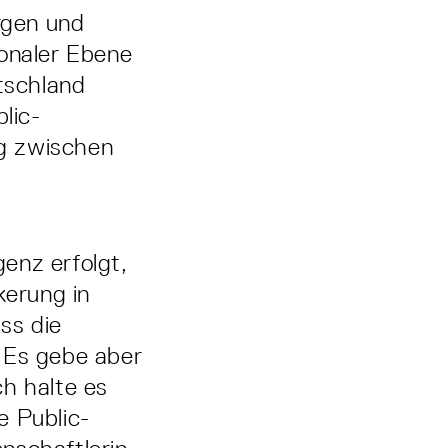
rgen und
ionaler Ebene
utschland
ic­-
og zwischen
genz erfolgt,
kerung in
ss die
 Es gebe aber
ch halte es
ie Public­