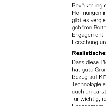
Bevölkerung 
Hoffnungen in
gibt es vergl
gehören Beiter
Engagement-­
Forschung un
Realistische
Dass diese Pio
hat gute Grün
Bezug auf KI“
Technologie e
auch unrealis
für wichtig, r