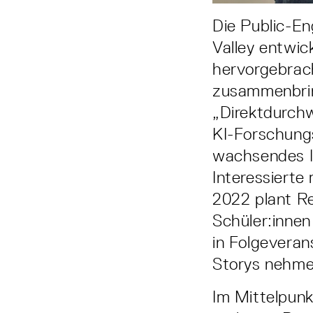
Die Public­-E
Valley entwic
hervorgebrach
zusammenbrin
„Direktdurchw
KI­-Forschung
wachsendes In
Interessierte
2022 plant R
Schüler:innen
in Folgevera
Storys nehme
Im Mittelpunk